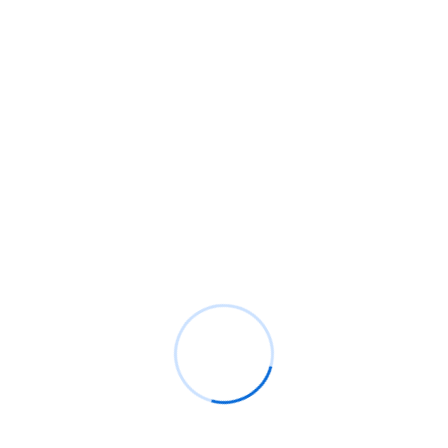
Septembre 28 2021
Comment former vos collaborateurs
à détecter le phishin
La nature continue des cyberattaques, en particulier
le phishing, nécessite une formation et une
expérience pratiques. Grâce à des procédures
correctes, les collaborateurs peuvent identifier et
répondre correctement à de telles attaques. Le
problème est que les programmes traditionnels de
formation à la sensibilisation à la cybersécurité ne
fournissent pas aux collaborateurs les outils dont […]
Read More